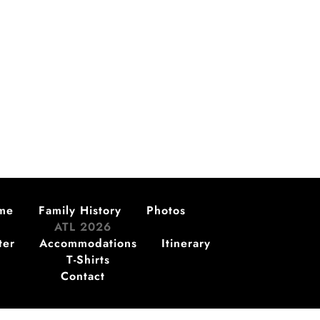
me
Family History
Photos
ATL 2026
ter
Accommodations
Itinerary
T-Shirts
Contact