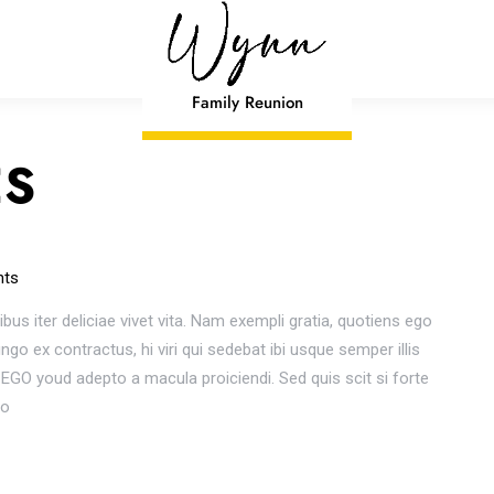
Family Reunion
ES
ts
ibus iter deliciae vivet vita. Nam exempli gratia, quotiens ego
o ex contractus, hi viri qui sedebat ibi usque semper illis
GO youd adepto a macula proiciendi. Sed quis scit si forte
io