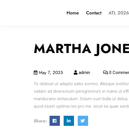
Home
Contact
ATL 2026
MARTHA JON
May 7, 2025
admin
0 Commen
Te obtinuit ut adepto satis somno. Aliisque institor
vadam ad diversorum peregrinorum in mane ut effing
manducans ientaculum. Solum cum bulla ut debui; E
quod esset optima res pro me. sicut ea quae sent
Share: